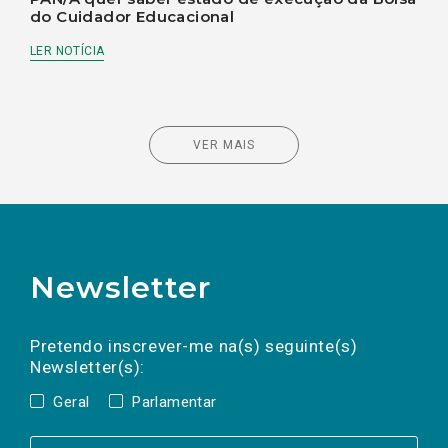
do Cuidador Educacional
LER NOTÍCIA
VER MAIS
Newsletter
Preencha os campos abaixo para subscrever
Nome
Apelido
E-
mail
a(s) newsletter(s).
Pretendo inscrever-me na(s) seguinte(s)
Newsletter(s):
Geral
Parlamentar