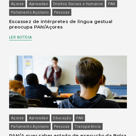
Açores
Aprovadas
Direitos Sociais e Humanos
PAN
Parlamento Açoriano
Pessoas
Escassez de intérpretes de língua gestual
preocupa PAN/Açores
LER NOTÍCIA
Açores
Aprovadas
Educação
PAN
Parlamento Açoriano
Pessoas
Transparência
PAN/A quer saber estado de execução da Bolsa