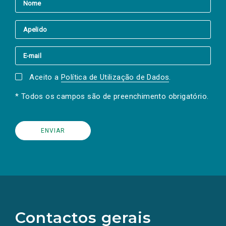
Aceito a
Política de Utilização de Dados
.
* Todos os campos são de preenchimento obrigatório.
(Os
links
para
as
Contactos gerais
redes
sociais