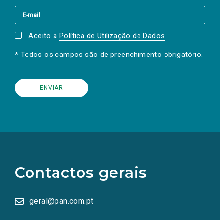
Aceito a
Política de Utilização de Dados
.
* Todos os campos são de preenchimento obrigatório.
(Os
links
para
as
Contactos gerais
redes
sociais
abrem
numa
geral@pan.com.pt
nova
aba.)