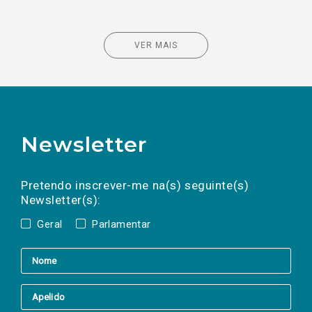
VER MAIS
Newsletter
Preencha os campos abaixo para subscrever
Nome
Apelido
E-
mail
a(s) newsletter(s).
Pretendo inscrever-me na(s) seguinte(s)
Newsletter(s):
Geral
Parlamentar