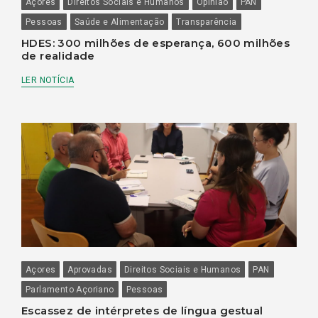
Açores
Direitos Sociais e Humanos
Opinião
PAN
Pessoas
Saúde e Alimentação
Transparência
HDES: 300 milhões de esperança, 600 milhões
de realidade
LER NOTÍCIA
Açores
Aprovadas
Direitos Sociais e Humanos
PAN
Parlamento Açoriano
Pessoas
Escassez de intérpretes de língua gestual