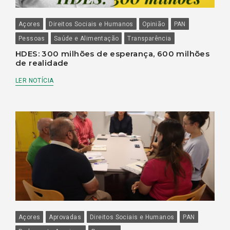
Açores
Direitos Sociais e Humanos
Opinião
PAN
Pessoas
Saúde e Alimentação
Transparência
HDES: 300 milhões de esperança, 600 milhões
de realidade
LER NOTÍCIA
Açores
Aprovadas
Direitos Sociais e Humanos
PAN