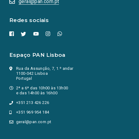
geral@pan.com.pt
nova
aba.)
Redes sociais
Espaço PAN Lisboa
Rua da Assunção, 7, 1.º andar
1100-042 Lisboa
Portugal
2ª a 6ª das 10h00 às 13h00
e das 14h00 às 16h00
+351 213 426 226
+351 969 954 184
geral@pan.com.pt