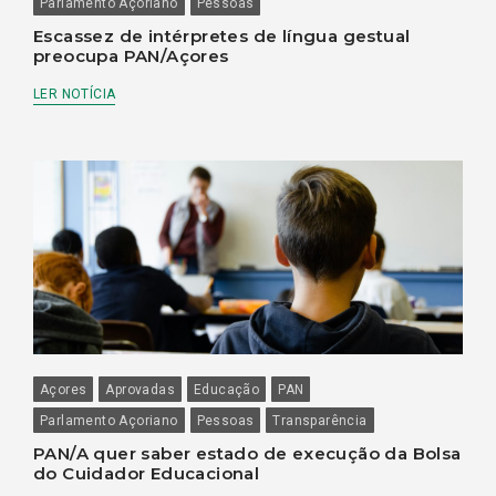
Parlamento Açoriano
Pessoas
Escassez de intérpretes de língua gestual
preocupa PAN/Açores
LER NOTÍCIA
Açores
Aprovadas
Educação
PAN
Parlamento Açoriano
Pessoas
Transparência
PAN/A quer saber estado de execução da Bolsa
do Cuidador Educacional