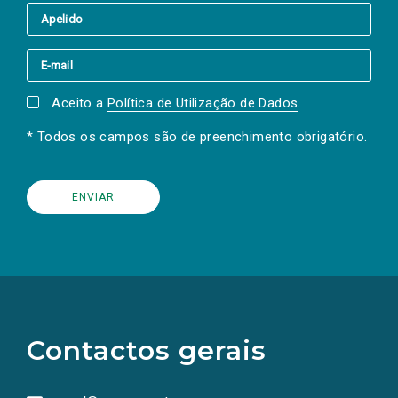
Aceito a
Política de Utilização de Dados
.
* Todos os campos são de preenchimento obrigatório.
(Os
links
para
as
Contactos gerais
redes
sociais
abrem
numa