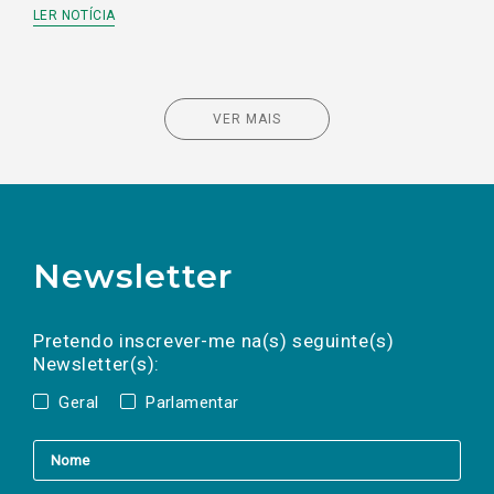
LER NOTÍCIA
VER MAIS
Newsletter
Preencha os campos abaixo para subscrever
Nome
Apelido
E-
mail
a(s) newsletter(s).
Pretendo inscrever-me na(s) seguinte(s)
Newsletter(s):
Geral
Parlamentar