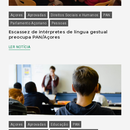
Açores
Aprovadas
Direitos Sociais e Humanos
PAN
Parlamento Açoriano
Pessoas
Escassez de intérpretes de língua gestual
preocupa PAN/Açores
LER NOTÍCIA
Açores
Aprovadas
Educação
PAN