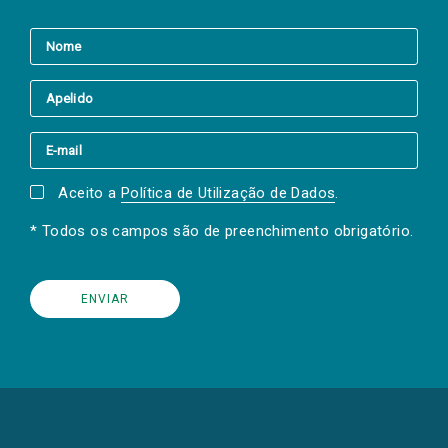
Aceito a
Política de Utilização de Dados
.
* Todos os campos são de preenchimento obrigatório.
(Os
links
para