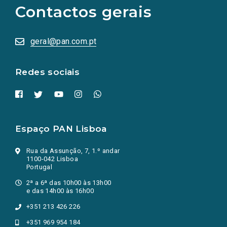
as
Contactos gerais
redes
sociais
abrem
numa
geral@pan.com.pt
nova
aba.)
Redes sociais
Espaço PAN Lisboa
Rua da Assunção, 7, 1.º andar
1100-042 Lisboa
Portugal
2ª a 6ª das 10h00 às 13h00
e das 14h00 às 16h00
+351 213 426 226
+351 969 954 184