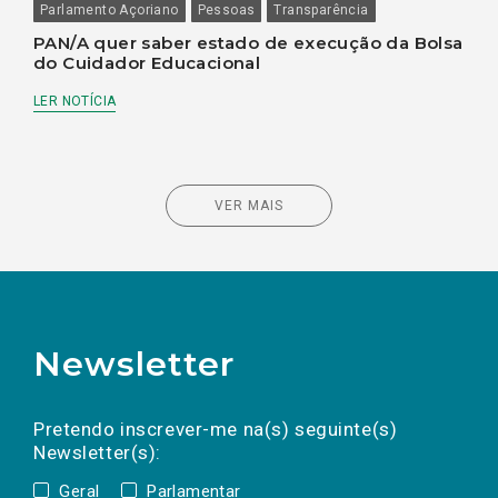
Parlamento Açoriano
Pessoas
Transparência
PAN/A quer saber estado de execução da Bolsa
do Cuidador Educacional
LER NOTÍCIA
VER MAIS
Newsletter
Preencha os campos abaixo para subscrever
Nome
Apelido
E-
mail
a(s) newsletter(s).
Pretendo inscrever-me na(s) seguinte(s)
Newsletter(s):
Geral
Parlamentar