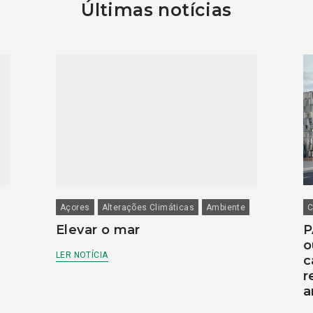
Últimas notícias
Açores
Alterações Climáticas
Ambiente
C
Elevar o mar
P
o
LER NOTÍCIA
c
r
a