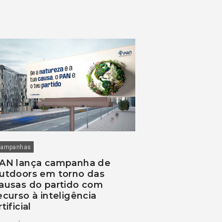
ampanhas
AN lança campanha de
utdoors em torno das
ausas do partido com
ecurso à inteligência
rtificial