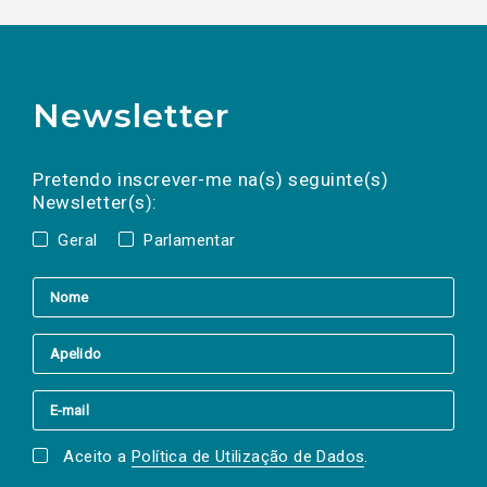
Newsletter
Preencha os campos abaixo para subscrever
Nome
Apelido
E-
mail
a(s) newsletter(s).
Pretendo inscrever-me na(s) seguinte(s)
Newsletter(s):
Geral
Parlamentar
Aceito a
Política de Utilização de Dados
.