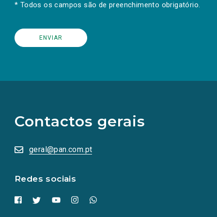
* Todos os campos são de preenchimento obrigatório.
(Os
links
para
as
Contactos gerais
redes
sociais
abrem
numa
geral@pan.com.pt
nova
aba.)
Redes sociais