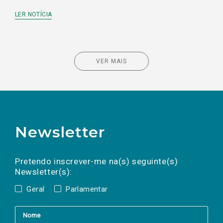
LER NOTÍCIA
VER MAIS
Newsletter
Preencha os campos abaixo para subscrever
Nome
Apelido
E-
mail
a(s) newsletter(s).
Pretendo inscrever-me na(s) seguinte(s)
Newsletter(s):
Geral
Parlamentar