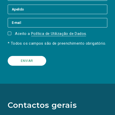
Aceito a
Política de Utilização de Dados
.
* Todos os campos são de preenchimento obrigatório.
(Os
links
para
as
Contactos gerais
redes
sociais
abrem