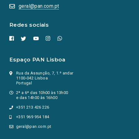
numa
geral@pan.com.pt
nova
aba.)
Redes sociais
Espaço PAN Lisboa
Rua da Assunção, 7, 1.º andar
1100-042 Lisboa
Portugal
2ª a 6ª das 10h00 às 13h00
e das 14h00 às 16h00
+351 213 426 226
+351 969 954 184
geral@pan.com.pt