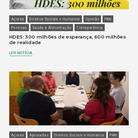
Açores
Direitos Sociais e Humanos
Opinião
PAN
Pessoas
Saúde e Alimentação
Transparência
HDES: 300 milhões de esperança, 600 milhões
de realidade
LER NOTÍCIA
Açores
Aprovadas
Direitos Sociais e Humanos
PAN