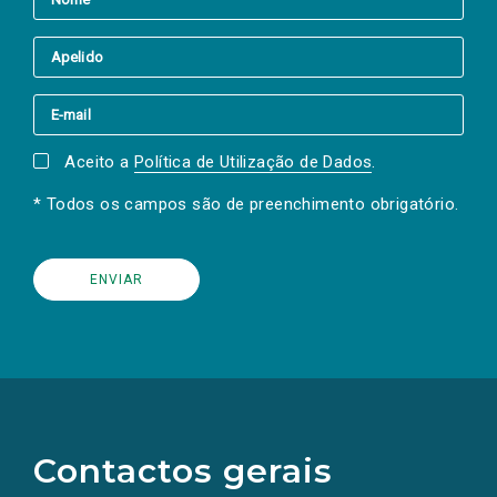
Aceito a
Política de Utilização de Dados
.
* Todos os campos são de preenchimento obrigatório.
(Os
links
para
as
Contactos gerais
redes
sociais