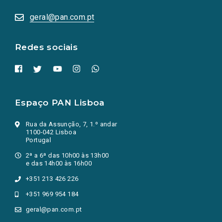
abrem
numa
geral@pan.com.pt
nova
aba.)
Redes sociais
Espaço PAN Lisboa
Rua da Assunção, 7, 1.º andar
1100-042 Lisboa
Portugal
2ª a 6ª das 10h00 às 13h00
e das 14h00 às 16h00
+351 213 426 226
+351 969 954 184
geral@pan.com.pt