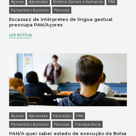
Açores
Aprovadas
Direitos Sociais e Humanos
PAN
Parlamento Açoriano
Pessoas
Escassez de intérpretes de língua gestual
preocupa PAN/Açores
LER NOTÍCIA
Açores
Aprovadas
Educação
PAN
Parlamento Açoriano
Pessoas
Transparência
PAN/A quer saber estado de execução da Bolsa