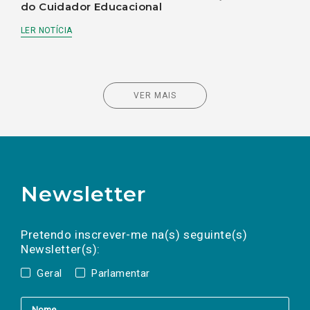
do Cuidador Educacional
LER NOTÍCIA
VER MAIS
Newsletter
Preencha os campos abaixo para subscrever
Nome
Apelido
E-
mail
a(s) newsletter(s).
Pretendo inscrever-me na(s) seguinte(s)
Newsletter(s):
Geral
Parlamentar