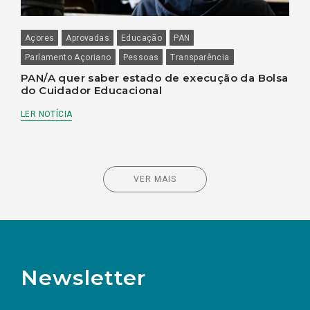
Açores
Aprovadas
Educação
PAN
Parlamento Açoriano
Pessoas
Transparência
PAN/A quer saber estado de execução da Bolsa
do Cuidador Educacional
LER NOTÍCIA
VER MAIS
Newsletter
Preencha os campos abaixo para subscrever
Nome
Apelido
E-