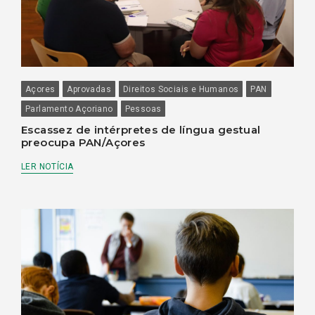
Açores
Aprovadas
Direitos Sociais e Humanos
PAN
Parlamento Açoriano
Pessoas
Escassez de intérpretes de língua gestual
preocupa PAN/Açores
LER NOTÍCIA