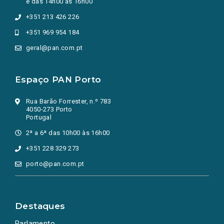
e das 14h00 às 16h00
+351 213 426 226
+351 969 954 184
geral@pan.com.pt
Espaço PAN Porto
Rua Barão Forrester, n.º 783
4050-273 Porto
Portugal
2ª a 6ª das 10h00 às 16h00
+351 228 329 273
porto@pan.com.pt
Destaques
Parlamento