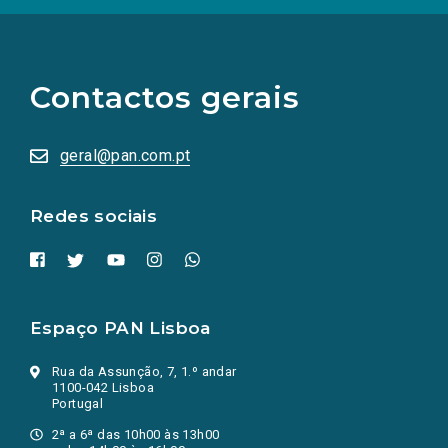
(Os
links
para
as
Contactos gerais
redes
sociais
abrem
numa
geral@pan.com.pt
nova
aba.)
Redes sociais
Espaço PAN Lisboa
Rua da Assunção, 7, 1.º andar
1100-042 Lisboa
Portugal
2ª a 6ª das 10h00 às 13h00