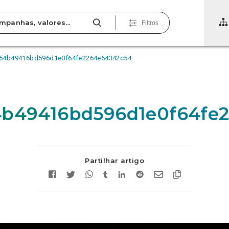
Filtros
54b49416bd596d1e0f64fe2264e64342c54
4b49416bd596d1e0f64fe
Partilhar artigo