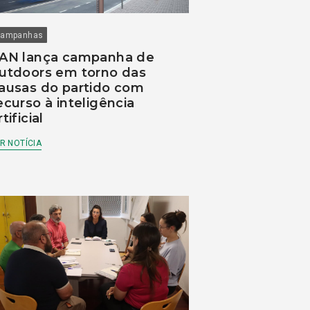
ampanhas
AN lança campanha de
utdoors em torno das
ausas do partido com
ecurso à inteligência
rtificial
R NOTÍCIA