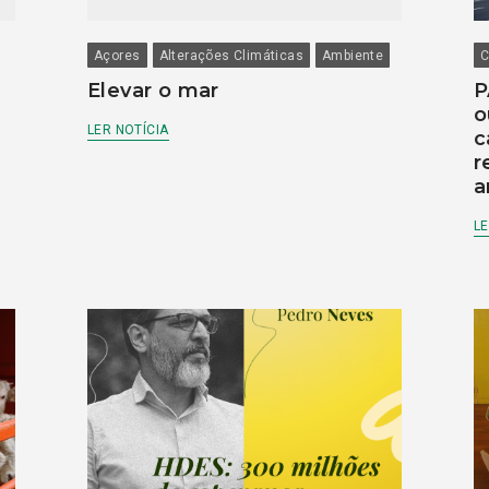
Açores
Alterações Climáticas
Ambiente
C
Elevar o mar
P
o
LER NOTÍCIA
c
r
a
LE