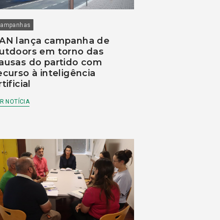
ampanhas
AN lança campanha de
utdoors em torno das
ausas do partido com
ecurso à inteligência
rtificial
R NOTÍCIA