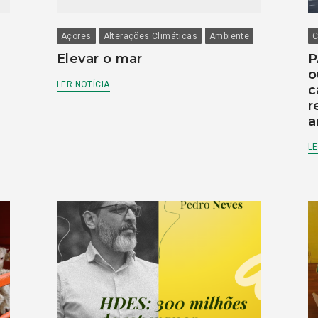
Açores
Alterações Climáticas
Ambiente
C
Elevar o mar
P
o
LER NOTÍCIA
c
r
a
LE