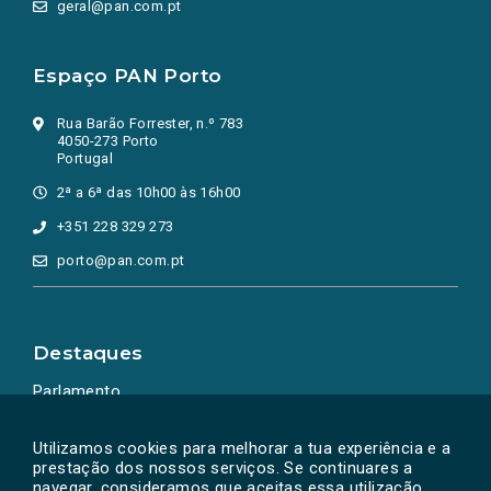
geral@pan.com.pt
Espaço PAN Porto
Rua Barão Forrester, n.º 783
4050-273 Porto
Portugal
2ª a 6ª das 10h00 às 16h00
+351 228 329 273
porto@pan.com.pt
Destaques
Parlamento
Ação Política
Utilizamos cookies para melhorar a tua experiência e a
prestação dos nossos serviços. Se continuares a
navegar, consideramos que aceitas essa utilização.