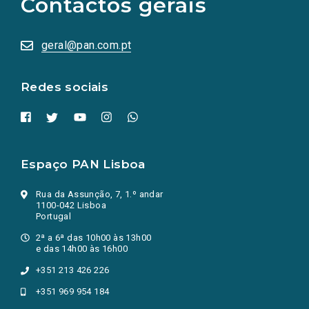
Contactos gerais
redes
sociais
abrem
numa
geral@pan.com.pt
nova
aba.)
Redes sociais
Espaço PAN Lisboa
Rua da Assunção, 7, 1.º andar
1100-042 Lisboa
Portugal
2ª a 6ª das 10h00 às 13h00
e das 14h00 às 16h00
+351 213 426 226
+351 969 954 184