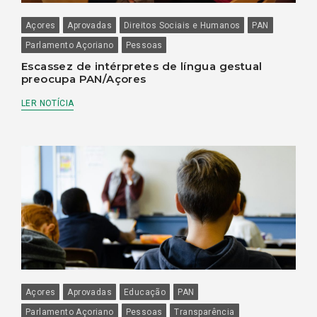
Açores
Aprovadas
Direitos Sociais e Humanos
PAN
Parlamento Açoriano
Pessoas
Escassez de intérpretes de língua gestual
preocupa PAN/Açores
LER NOTÍCIA
Açores
Aprovadas
Educação
PAN
Parlamento Açoriano
Pessoas
Transparência