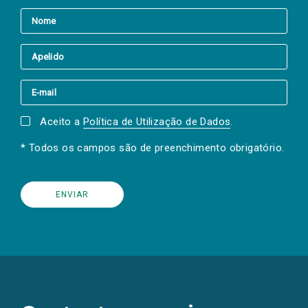
Aceito a
Política de Utilização de Dados
.
* Todos os campos são de preenchimento obrigatório.
(Os
links
para
as