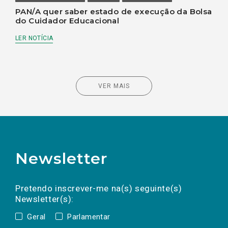
PAN/A quer saber estado de execução da Bolsa
do Cuidador Educacional
LER NOTÍCIA
VER MAIS
Newsletter
Preencha os campos abaixo para subscrever
Nome
Apelido
E-
mail
a(s) newsletter(s).
Pretendo inscrever-me na(s) seguinte(s)
Newsletter(s):
Geral
Parlamentar