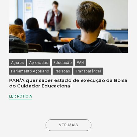
Açores
Aprovadas
Educação
PAN
Parlamento Açoriano
Pessoas
Transparência
PAN/A quer saber estado de execução da Bolsa
do Cuidador Educacional
LER NOTÍCIA
VER MAIS