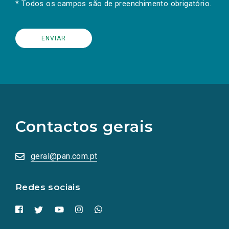
* Todos os campos são de preenchimento obrigatório.
(Os
links
para
as
Contactos gerais
redes
sociais
abrem
numa
geral@pan.com.pt
nova
aba.)
Redes sociais