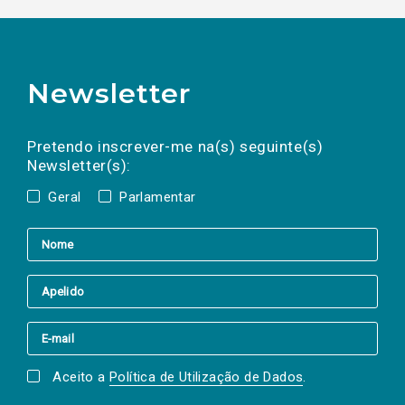
Newsletter
Preencha os campos abaixo para subscrever
Nome
Apelido
E-
mail
a(s) newsletter(s).
Pretendo inscrever-me na(s) seguinte(s)
Newsletter(s):
Geral
Parlamentar
Aceito a
Política de Utilização de Dados
.