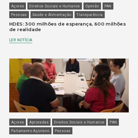
Açores
Direitos Sociais e Humanos
Opinião
PAN
Pessoas
Saúde e Alimentação
Transparência
HDES: 300 milhões de esperança, 600 milhões
de realidade
LER NOTÍCIA
Açores
Aprovadas
Direitos Sociais e Humanos
PAN
Parlamento Açoriano
Pessoas