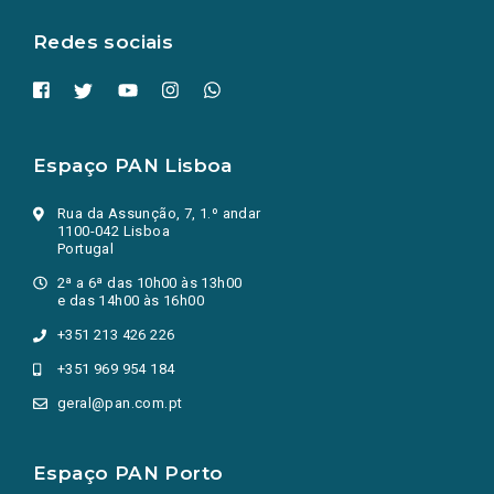
aba.)
Redes sociais
Espaço PAN Lisboa
Rua da Assunção, 7, 1.º andar
1100-042 Lisboa
Portugal
2ª a 6ª das 10h00 às 13h00
e das 14h00 às 16h00
+351 213 426 226
+351 969 954 184
geral@pan.com.pt
Espaço PAN Porto