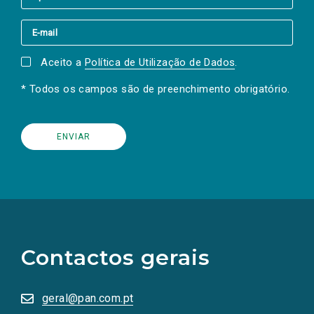
Aceito a
Política de Utilização de Dados
.
* Todos os campos são de preenchimento obrigatório.
(Os
links
para
as
Contactos gerais
redes
sociais
abrem
numa
geral@pan.com.pt
nova