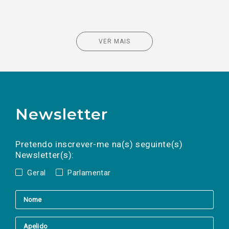
VER MAIS
Newsletter
Preencha os campos abaixo para subscrever
Nome
Apelido
E-
mail
a(s) newsletter(s).
Pretendo inscrever-me na(s) seguinte(s)
Newsletter(s):
Geral
Parlamentar