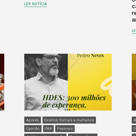
LER NOTÍCIA
c
r
a
LE
Açores
Direitos Sociais e Humanos
A
Opinião
PAN
Pessoas
D