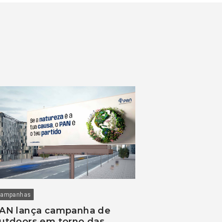
ampanhas
AN lança campanha de
utdoors em torno das