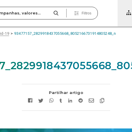
Filtros
vid-19
93477157_2829918437055668_8052166731914805248_n
57_2829918437055668_80
Partilhar artigo