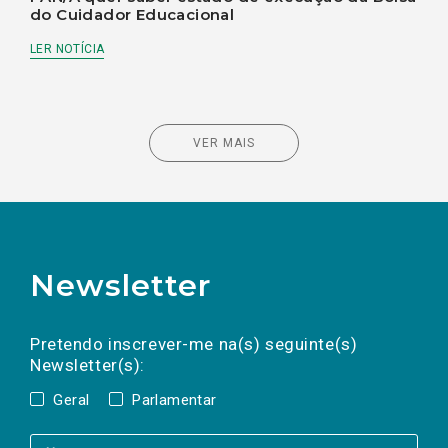
do Cuidador Educacional
LER NOTÍCIA
VER MAIS
Newsletter
Preencha os campos abaixo para subscrever
Nome
Apelido
E-
mail
a(s) newsletter(s).
Pretendo inscrever-me na(s) seguinte(s)
Newsletter(s):
Geral
Parlamentar