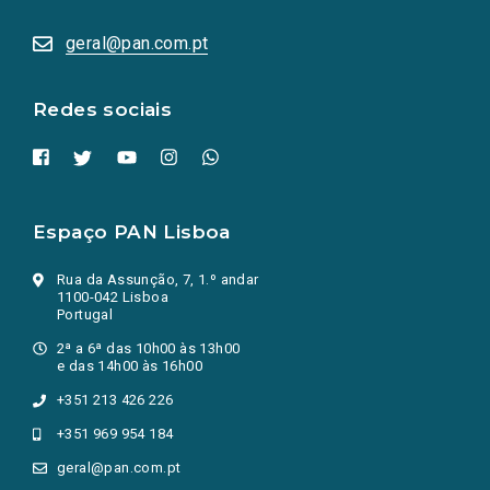
abrem
numa
geral@pan.com.pt
nova
aba.)
Redes sociais
Espaço PAN Lisboa
Rua da Assunção, 7, 1.º andar
1100-042 Lisboa
Portugal
2ª a 6ª das 10h00 às 13h00
e das 14h00 às 16h00
+351 213 426 226
+351 969 954 184
geral@pan.com.pt