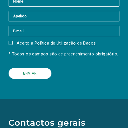
Aceito a
Política de Utilização de Dados
.
* Todos os campos são de preenchimento obrigatório.
(Os
links
para
as
Contactos gerais
redes
sociais