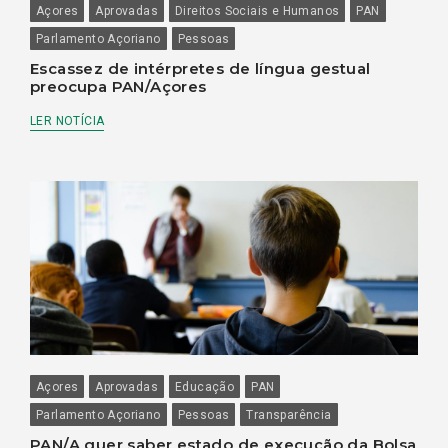
Açores
Aprovadas
Direitos Sociais e Humanos
PAN
Parlamento Açoriano
Pessoas
Escassez de intérpretes de língua gestual
preocupa PAN/Açores
LER NOTÍCIA
Açores
Aprovadas
Educação
PAN
Parlamento Açoriano
Pessoas
Transparência
PAN/A quer saber estado de execução da Bolsa