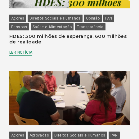
Açores
Direitos Sociais e Humanos
Opinião
PAN
Pessoas
Saúde e Alimentação
Transparência
HDES: 300 milhões de esperança, 600 milhões
de realidade
LER NOTÍCIA
Açores
Aprovadas
Direitos Sociais e Humanos
PAN