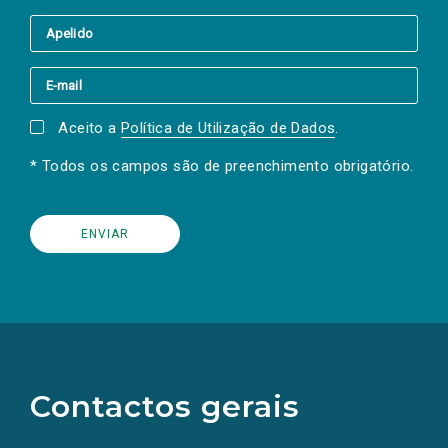
Aceito a
Política de Utilização de Dados
.
* Todos os campos são de preenchimento obrigatório.
(Os
links
para
as
Contactos gerais
redes
sociais
abrem