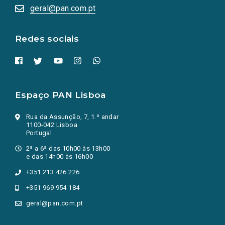
numa
geral@pan.com.pt
nova
aba.)
Redes sociais
Espaço PAN Lisboa
Rua da Assunção, 7, 1.º andar
1100-042 Lisboa
Portugal
2ª a 6ª das 10h00 às 13h00
e das 14h00 às 16h00
+351 213 426 226
+351 969 954 184
geral@pan.com.pt