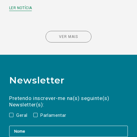
LER NOTÍCIA
VER MAIS
Newsletter
Preencha os campos abaixo para subscrever
Nome
Apelido
E-
mail
a(s) newsletter(s).
Pretendo inscrever-me na(s) seguinte(s)
Newsletter(s):
Geral
Parlamentar