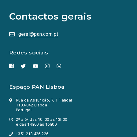
para
as
Contactos gerais
redes
sociais
abrem
numa
geral@pan.com.pt
nova
aba.)
Redes sociais
Espaço PAN Lisboa
Rua da Assunção, 7, 1.º andar
1100-042 Lisboa
Portugal
2ª a 6ª das 10h00 às 13h00
e das 14h00 às 16h00
+351 213 426 226