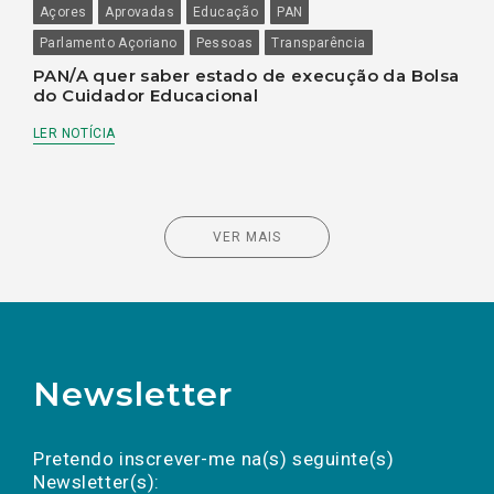
Açores
Aprovadas
Educação
PAN
Parlamento Açoriano
Pessoas
Transparência
PAN/A quer saber estado de execução da Bolsa
do Cuidador Educacional
LER NOTÍCIA
VER MAIS
Newsletter
Preencha os campos abaixo para subscrever
Nome
Apelido
E-
mail
a(s) newsletter(s).
Pretendo inscrever-me na(s) seguinte(s)
Newsletter(s):