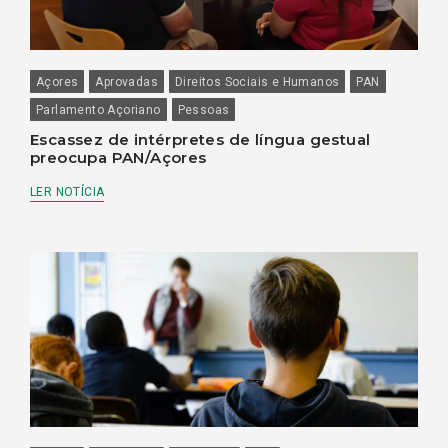
Açores
Aprovadas
Direitos Sociais e Humanos
PAN
Parlamento Açoriano
Pessoas
Escassez de intérpretes de língua gestual
preocupa PAN/Açores
LER NOTÍCIA