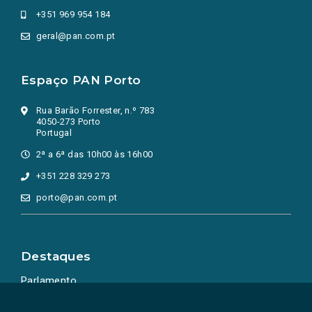
+351 969 954 184
geral@pan.com.pt
Espaço PAN Porto
Rua Barão Forrester, n.º 783
4050-273 Porto
Portugal
2ª a 6ª das 10h00 às 16h00
+351 228 329 273
porto@pan.com.pt
Destaques
Parlamento
Ação Política