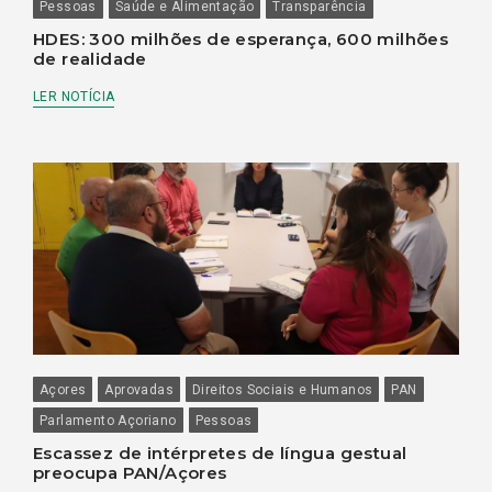
Pessoas
Saúde e Alimentação
Transparência
HDES: 300 milhões de esperança, 600 milhões
de realidade
LER NOTÍCIA
Açores
Aprovadas
Direitos Sociais e Humanos
PAN
Parlamento Açoriano
Pessoas
Escassez de intérpretes de língua gestual
preocupa PAN/Açores