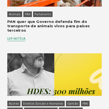
Animais
PAN
Parlamento
PAN quer que Governo defenda fim do
transporte de animais vivos para países
terceiros
LER NOTÍCIA
Açores
Direitos Sociais e Humanos
Opinião
PAN