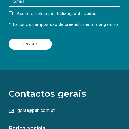
Aceito a
Política de Utilização de Dados
.
* Todos os campos são de preenchimento obrigatório.
(Os
links
para
as
Contactos gerais
redes
sociais
abrem
numa
geral@pan.com.pt
nova
aba.)
Redes sociais