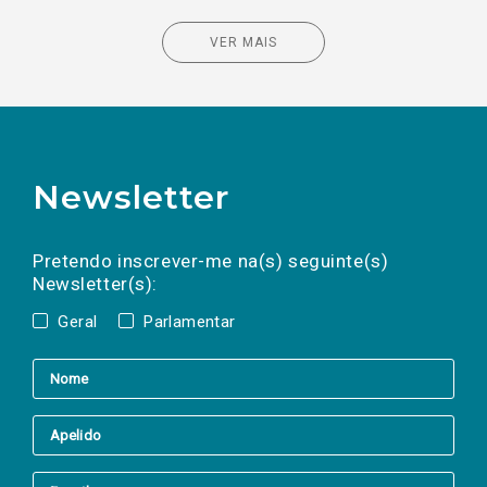
VER MAIS
Newsletter
Preencha os campos abaixo para subscrever
Nome
Apelido
E-
mail
a(s) newsletter(s).
Pretendo inscrever-me na(s) seguinte(s)
Newsletter(s):
Geral
Parlamentar