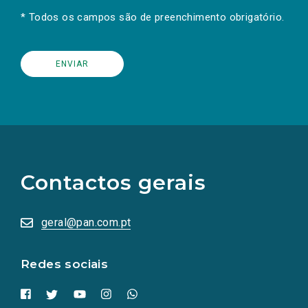
* Todos os campos são de preenchimento obrigatório.
(Os
links
para
as
Contactos gerais
redes
sociais
abrem
numa
geral@pan.com.pt
nova
aba.)
Redes sociais