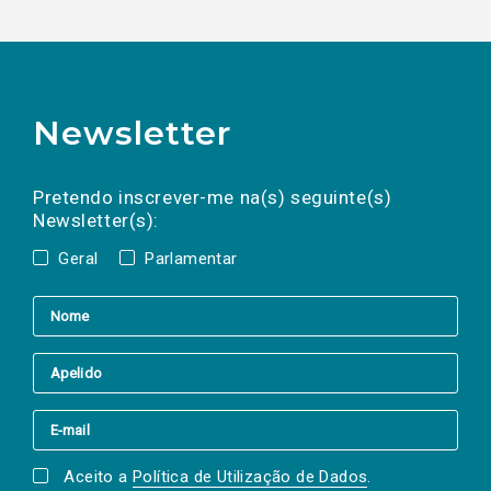
Newsletter
Preencha os campos abaixo para subscrever
Nome
Apelido
E-
mail
a(s) newsletter(s).
Pretendo inscrever-me na(s) seguinte(s)
Newsletter(s):
Geral
Parlamentar
Aceito a
Política de Utilização de Dados
.