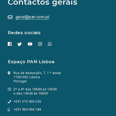
Contactos gerais
redes
sociais
abrem
numa
geral@pan.com.pt
nova
aba.)
Redes sociais
Espaço PAN Lisboa
Rua da Assunção, 7, 1.º andar
1100-042 Lisboa
Portugal
2ª a 6ª das 10h00 às 13h00
e das 14h00 às 16h00
+351 213 426 226
+351 969 954 184