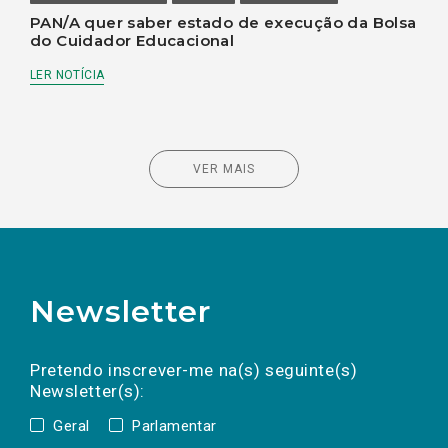
PAN/A quer saber estado de execução da Bolsa
do Cuidador Educacional
LER NOTÍCIA
VER MAIS
Newsletter
Preencha os campos abaixo para subscrever
Nome
Apelido
E-
mail
a(s) newsletter(s).
Pretendo inscrever-me na(s) seguinte(s)
Newsletter(s):
Geral
Parlamentar