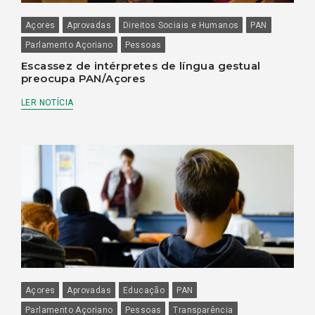
Açores
Aprovadas
Direitos Sociais e Humanos
PAN
Parlamento Açoriano
Pessoas
Escassez de intérpretes de língua gestual
preocupa PAN/Açores
LER NOTÍCIA
Açores
Aprovadas
Educação
PAN
Parlamento Açoriano
Pessoas
Transparência