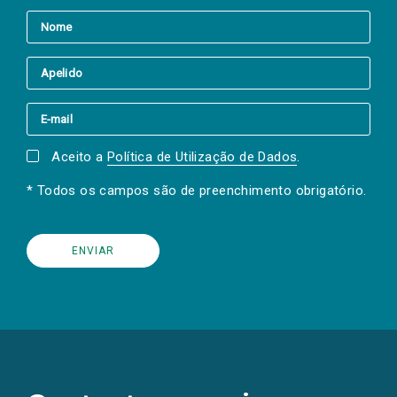
Aceito a
Política de Utilização de Dados
.
* Todos os campos são de preenchimento obrigatório.
(Os
links
para
as