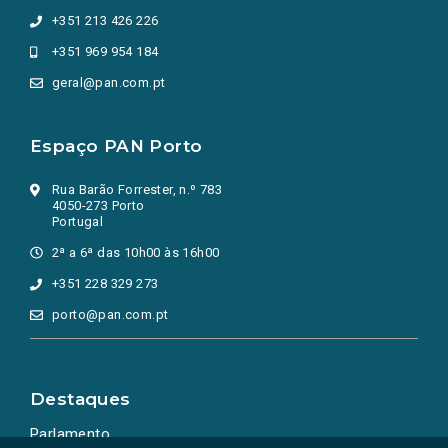
+351 213 426 226
+351 969 954 184
geral@pan.com.pt
Espaço PAN Porto
Rua Barão Forrester, n.º 783
4050-273 Porto
Portugal
2ª a 6ª das 10h00 às 16h00
+351 228 329 273
porto@pan.com.pt
Destaques
Parlamento