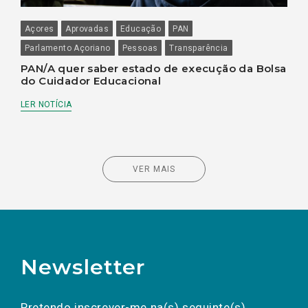
Açores
Aprovadas
Educação
PAN
Parlamento Açoriano
Pessoas
Transparência
PAN/A quer saber estado de execução da Bolsa
do Cuidador Educacional
LER NOTÍCIA
VER MAIS
Newsletter
Preencha os campos abaixo para subscrever
Nome
Apelido
E-
mail
a(s) newsletter(s).
Pretendo inscrever-me na(s) seguinte(s)