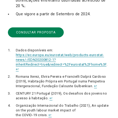
bonificações entretanto usufruídas acrescido de
20 %;
Que vigore a partir de Setembro de 2024.
CONSULTAR PROPOSTA
Dados disponíveis em:
https://ec.europa.eu/eurostat/web/products-eurostat-
news/-/EDN20200812-1?
inheritRedirect=true&redirect=%2Feurostat%2Fhome%3F
.
↩︎
Romana Xerez, Elvira Pereira e Francielli Dalprá Cardoso
(2019), Habitação Própria em Portugal numa Perspetiva
Intergeracional, Fundação Calouste Gulbenkian.
↩︎
CENTURY 21 Portugal (2019), Os desafios dos jovens no
acesso à habitação.
↩︎
Organização Internacional do Trabalho (2021), An update
on the youth labour market impact of
the COVID-19 crisis.
↩︎