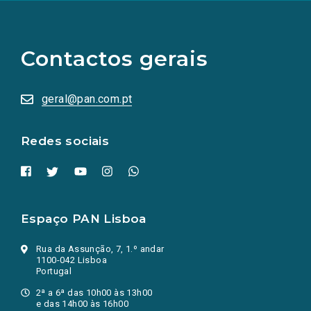
(Os
links
para
as
Contactos gerais
redes
sociais
abrem
numa
geral@pan.com.pt
nova
aba.)
Redes sociais
Espaço PAN Lisboa
Rua da Assunção, 7, 1.º andar
1100-042 Lisboa
Portugal
2ª a 6ª das 10h00 às 13h00
e das 14h00 às 16h00