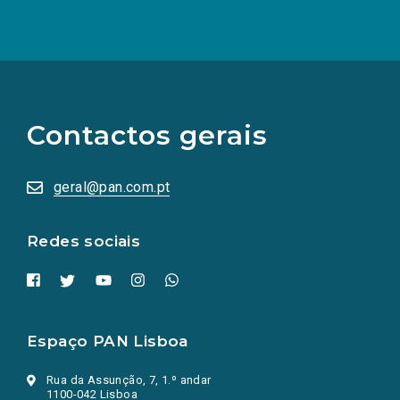
(Os
links
para
as
Contactos gerais
redes
sociais
abrem
numa
geral@pan.com.pt
nova
aba.)
Redes sociais
Espaço PAN Lisboa
Rua da Assunção, 7, 1.º andar
1100-042 Lisboa