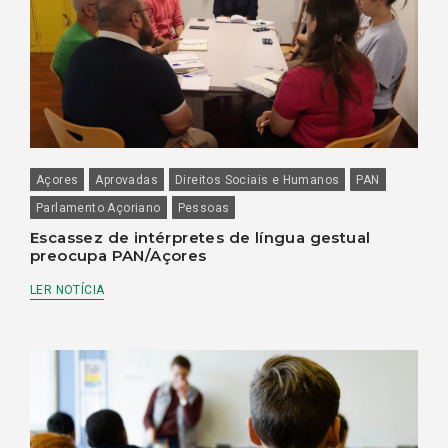
Açores
Aprovadas
Direitos Sociais e Humanos
PAN
Parlamento Açoriano
Pessoas
Escassez de intérpretes de língua gestual
preocupa PAN/Açores
LER NOTÍCIA