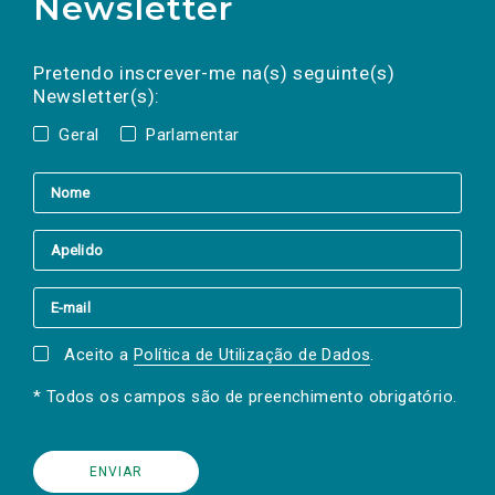
Newsletter
Preencha os campos abaixo para subscrever
Nome
Apelido
E-
mail
a(s) newsletter(s).
Pretendo inscrever-me na(s) seguinte(s)
Newsletter(s):
Geral
Parlamentar
Aceito a
Política de Utilização de Dados
.
* Todos os campos são de preenchimento obrigatório.