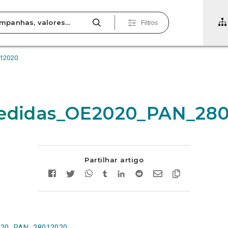
Filtros
12020
Medidas_OE2020_PAN_28
Partilhar artigo
020_PAN_28012020