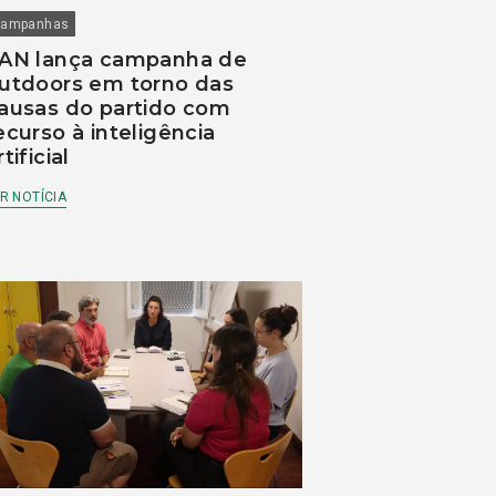
ampanhas
AN lança campanha de
utdoors em torno das
ausas do partido com
ecurso à inteligência
rtificial
R NOTÍCIA