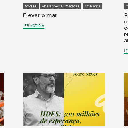
Açores
Alterações Climáticas
Ambiente
C
Elevar o mar
P
o
LER NOTÍCIA
c
r
a
LE