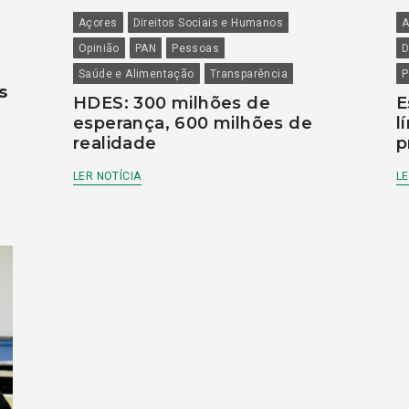
Açores
Direitos Sociais e Humanos
A
Opinião
PAN
Pessoas
D
Saúde e Alimentação
Transparência
P
s
HDES: 300 milhões de
E
esperança, 600 milhões de
l
realidade
p
LER NOTÍCIA
LE