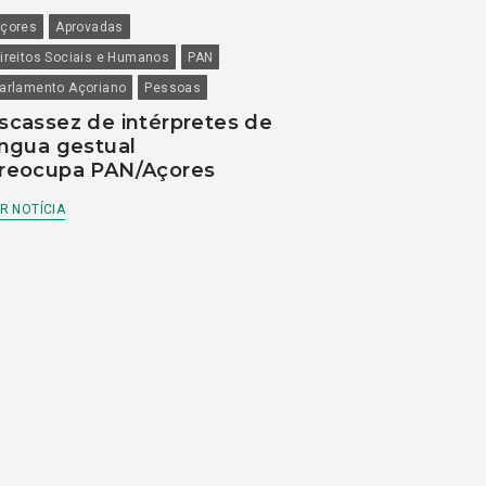
çores
Aprovadas
ireitos Sociais e Humanos
PAN
arlamento Açoriano
Pessoas
scassez de intérpretes de
íngua gestual
reocupa PAN/Açores
R NOTÍCIA