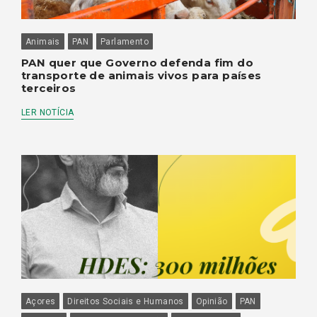
Animais
PAN
Parlamento
PAN quer que Governo defenda fim do
transporte de animais vivos para países
terceiros
LER NOTÍCIA
Açores
Direitos Sociais e Humanos
Opinião
PAN