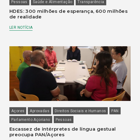
Pessoas
Saúde e Alimentação
Transparência
HDES: 300 milhões de esperança, 600 milhões
de realidade
LER NOTÍCIA
Açores
Aprovadas
Direitos Sociais e Humanos
PAN
Parlamento Açoriano
Pessoas
Escassez de intérpretes de língua gestual
preocupa PAN/Açores