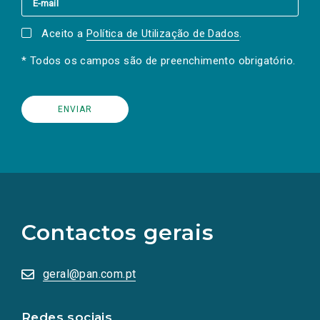
Aceito a
Política de Utilização de Dados
.
* Todos os campos são de preenchimento obrigatório.
(Os
links
para
as
Contactos gerais
redes
sociais
abrem
numa
geral@pan.com.pt
nova
aba.)
Redes sociais