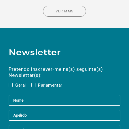
VER MAIS
Newsletter
Preencha os campos abaixo para subscrever
Nome
Apelido
E-
mail
a(s) newsletter(s).
Pretendo inscrever-me na(s) seguinte(s)
Newsletter(s):
Geral
Parlamentar