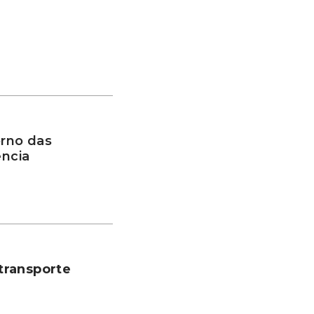
rno das
ência
transporte