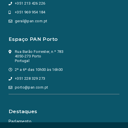
+351 213 426 226
+351 969 954 184
geral@pan.com.pt
Espaço PAN Porto
Rua Barão Forrester, n.º 783
4050-273 Porto
Portugal
2ª a 6ª das 10h00 às 16h00
+351 228 329 273
porto@pan.com.pt
Destaques
Parlamento