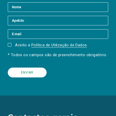
Aceito a
Política de Utilização de Dados
.
* Todos os campos são de preenchimento obrigatório.
(Os
links
para
as