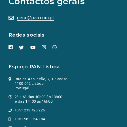
Contactos gerais
redes
sociais
abrem
numa
geral@pan.com.pt
nova
aba.)
Redes sociais
Espaço PAN Lisboa
Rua da Assunção, 7, 1.º andar
1100-042 Lisboa
Portugal
2ª a 6ª das 10h00 às 13h00
e das 14h00 às 16h00
+351 213 426 226
+351 969 954 184