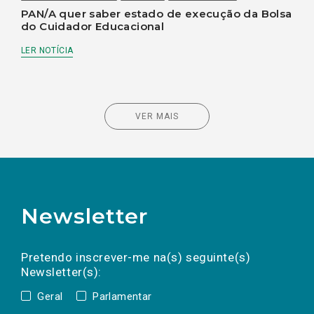
PAN/A quer saber estado de execução da Bolsa
do Cuidador Educacional
LER NOTÍCIA
VER MAIS
Newsletter
Preencha os campos abaixo para subscrever
Nome
Apelido
E-
mail
a(s) newsletter(s).
Pretendo inscrever-me na(s) seguinte(s)
Newsletter(s):
Geral
Parlamentar