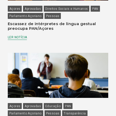
Açores
Aprovadas
Direitos Sociais e Humanos
PAN
Parlamento Açoriano
Pessoas
Escassez de intérpretes de língua gestual
preocupa PAN/Açores
LER NOTÍCIA
Açores
Aprovadas
Educação
PAN
Parlamento Açoriano
Pessoas
Transparência