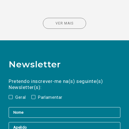
VER MAIS
Newsletter
Preencha os campos abaixo para subscrever
Nome
Apelido
E-
mail
a(s) newsletter(s).
Pretendo inscrever-me na(s) seguinte(s)
Newsletter(s):
Geral
Parlamentar