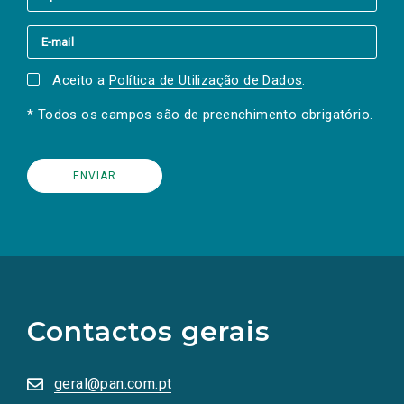
Aceito a
Política de Utilização de Dados
.
* Todos os campos são de preenchimento obrigatório.
(Os
links
para
as
Contactos gerais
redes
sociais
abrem
numa
geral@pan.com.pt
nova