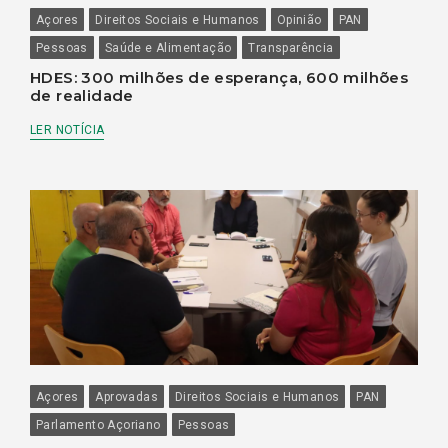
Açores
Direitos Sociais e Humanos
Opinião
PAN
Pessoas
Saúde e Alimentação
Transparência
HDES: 300 milhões de esperança, 600 milhões
de realidade
LER NOTÍCIA
Açores
Aprovadas
Direitos Sociais e Humanos
PAN
Parlamento Açoriano
Pessoas