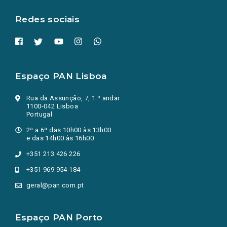
aba.)
Redes sociais
Espaço PAN Lisboa
Rua da Assunção, 7, 1.º andar
1100-042 Lisboa
Portugal
2ª a 6ª das 10h00 às 13h00
e das 14h00 às 16h00
+351 213 426 226
+351 969 954 184
geral@pan.com.pt
Espaço PAN Porto