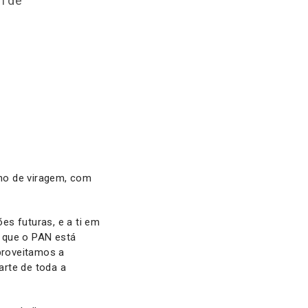
m de
no de viragem, com
s futuras, e a ti em
e que o PAN está
proveitamos a
arte de toda a