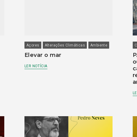
Açores
Alterações Climáticas
Ambiente
C
Elevar o mar
P
o
LER NOTÍCIA
c
r
a
LE