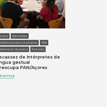
çores
Aprovadas
ireitos Sociais e Humanos
PAN
arlamento Açoriano
Pessoas
scassez de intérpretes de
íngua gestual
reocupa PAN/Açores
R NOTÍCIA