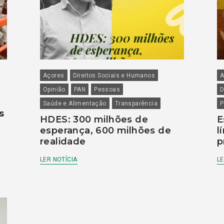
Açores
Direitos Sociais e Humanos
A
Opinião
PAN
Pessoas
D
Saúde e Alimentação
Transparência
P
s
HDES: 300 milhões de
E
esperança, 600 milhões de
l
realidade
p
LER NOTÍCIA
LE