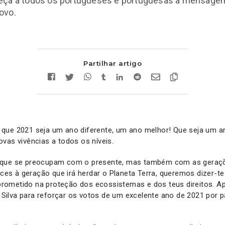
eça a todos os portugueses e portuguesas a mensage
ovo.
Partilhar artigo
que 2021 seja um ano diferente, um ano melhor! Que seja um a
vas vivências a todos os níveis.
que se preocupam com o presente, mas também com as geraçõe
ences à geração que irá herdar o Planeta Terra, queremos dizer-t
ometido na proteção dos ecossistemas e dos teus direitos. A
ilva para reforçar os votos de um excelente ano de 2021 por p