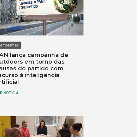
ampanhas
AN lança campanha de
utdoors em torno das
ausas do partido com
ecurso à inteligência
rtificial
R NOTÍCIA