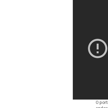
de
Ano
Novo
PAN
O port