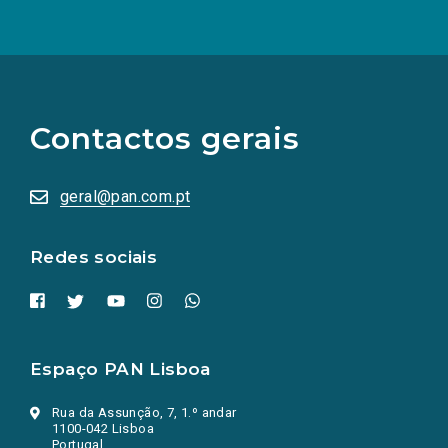
(Os
links
para
as
Contactos gerais
redes
sociais
abrem
numa
geral@pan.com.pt
nova
aba.)
Redes sociais
Espaço PAN Lisboa
Rua da Assunção, 7, 1.º andar
1100-042 Lisboa
Portugal