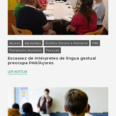
Açores
Aprovadas
Direitos Sociais e Humanos
PAN
Parlamento Açoriano
Pessoas
Escassez de intérpretes de língua gestual
preocupa PAN/Açores
LER NOTÍCIA