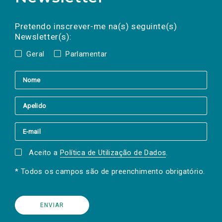
Preencha os campos abaixo para subscrever
Nome
Apelido
E-
mail
a(s) newsletter(s).
Pretendo inscrever-me na(s) seguinte(s)
Newsletter(s):
Geral
Parlamentar
Aceito a
Política de Utilização de Dados
.
* Todos os campos são de preenchimento obrigatório.