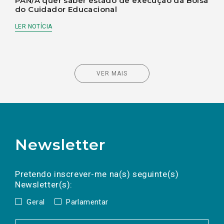
PAN/A quer saber estado de execução da Bolsa
do Cuidador Educacional
LER NOTÍCIA
VER MAIS
Newsletter
Preencha os campos abaixo para subscrever
Nome
Apelido
E-
mail
a(s) newsletter(s).
Pretendo inscrever-me na(s) seguinte(s)
Newsletter(s):
Geral
Parlamentar