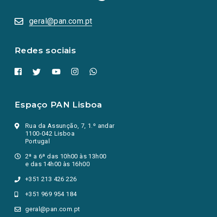
sociais
abrem
numa
geral@pan.com.pt
nova
aba.)
Redes sociais
Espaço PAN Lisboa
Rua da Assunção, 7, 1.º andar
1100-042 Lisboa
Portugal
2ª a 6ª das 10h00 às 13h00
e das 14h00 às 16h00
+351 213 426 226
+351 969 954 184
geral@pan.com.pt