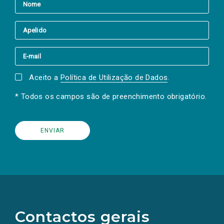
Aceito a
Política de Utilização de Dados
.
* Todos os campos são de preenchimento obrigatório.
(Os
links
para
as
Contactos gerais
redes