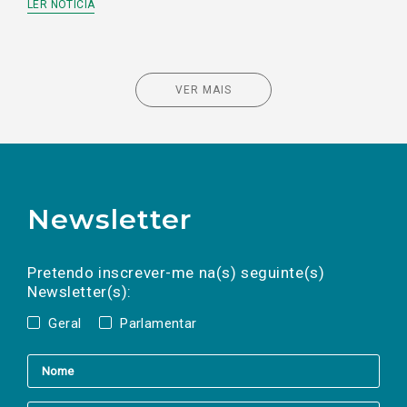
LER NOTÍCIA
VER MAIS
Newsletter
Preencha os campos abaixo para subscrever
Nome
Apelido
E-
mail
a(s) newsletter(s).
Pretendo inscrever-me na(s) seguinte(s)
Newsletter(s):
Geral
Parlamentar