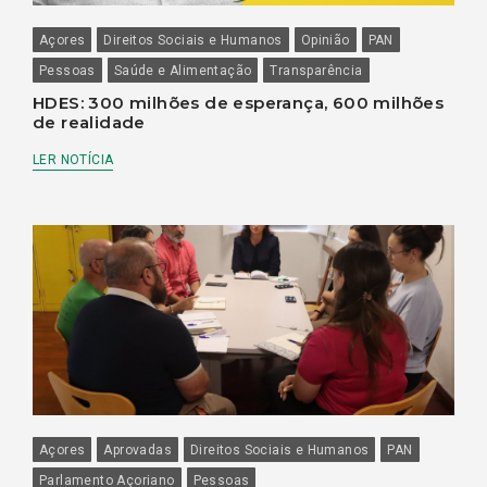
Açores
Direitos Sociais e Humanos
Opinião
PAN
Pessoas
Saúde e Alimentação
Transparência
HDES: 300 milhões de esperança, 600 milhões
de realidade
LER NOTÍCIA
Açores
Aprovadas
Direitos Sociais e Humanos
PAN
Parlamento Açoriano
Pessoas