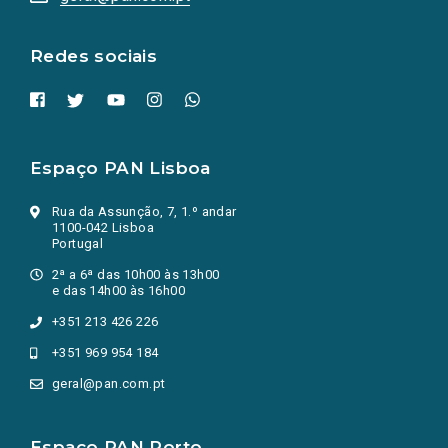
nova
aba.)
Redes sociais
Espaço PAN Lisboa
Rua da Assunção, 7, 1.º andar
1100-042 Lisboa
Portugal
2ª a 6ª das 10h00 às 13h00
e das 14h00 às 16h00
+351 213 426 226
+351 969 954 184
geral@pan.com.pt
Espaço PAN Porto