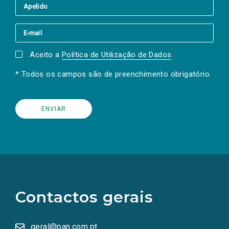
Aceito a
Política de Utilização de Dados
.
* Todos os campos são de preenchimento obrigatório.
(Os
links
para
as
Contactos gerais
redes
sociais
abrem
numa
geral@pan.com.pt