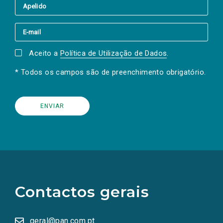
Aceito a
Política de Utilização de Dados
.
* Todos os campos são de preenchimento obrigatório.
(Os
links
para
as
Contactos gerais
redes
sociais
abrem
numa
geral@pan.com.pt