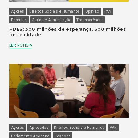
Açores
Direitos Sociais e Humanos
Opinião
PAN
Pessoas
Saúde e Alimentação
Transparência
HDES: 300 milhões de esperança, 600 milhões
de realidade
LER NOTÍCIA
Açores
Aprovadas
Direitos Sociais e Humanos
PAN
Parlamento Açoriano
Pessoas