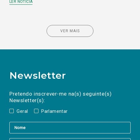
LER NOTÍCIA
VER MAIS
Newsletter
Preencha os campos abaixo para subscrever
Nome
Apelido
E-
mail
a(s) newsletter(s).
Pretendo inscrever-me na(s) seguinte(s)
Newsletter(s):
Geral
Parlamentar