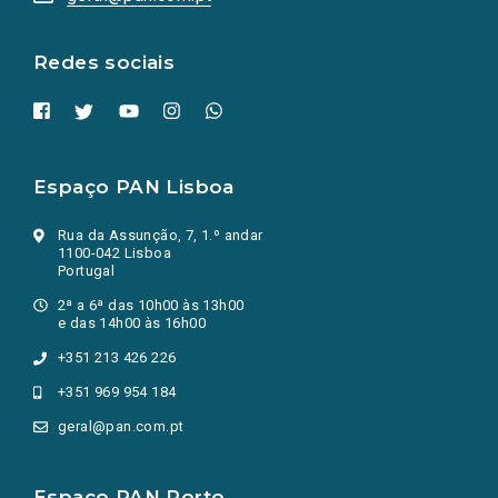
nova
aba.)
Redes sociais
Espaço PAN Lisboa
Rua da Assunção, 7, 1.º andar
1100-042 Lisboa
Portugal
2ª a 6ª das 10h00 às 13h00
e das 14h00 às 16h00
+351 213 426 226
+351 969 954 184
geral@pan.com.pt
Espaço PAN Porto