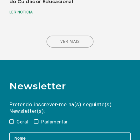
do Cuidador Educacional
LER NOTÍCIA
VER MAIS
Newsletter
Preencha os campos abaixo para subscrever
Nome
Apelido
E-
mail
a(s) newsletter(s).
Pretendo inscrever-me na(s) seguinte(s)
Newsletter(s):
Geral
Parlamentar