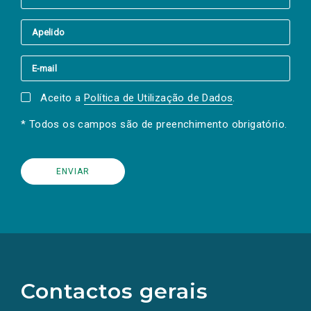
Aceito a
Política de Utilização de Dados
.
* Todos os campos são de preenchimento obrigatório.
(Os
links
para
as
Contactos gerais
redes
sociais