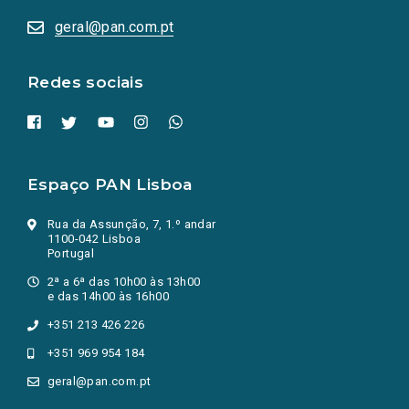
abrem
numa
geral@pan.com.pt
nova
aba.)
Redes sociais
Espaço PAN Lisboa
Rua da Assunção, 7, 1.º andar
1100-042 Lisboa
Portugal
2ª a 6ª das 10h00 às 13h00
e das 14h00 às 16h00
+351 213 426 226
+351 969 954 184
geral@pan.com.pt