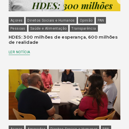
Açores
Direitos Sociais e Humanos
Opinião
PAN
Pessoas
Saúde e Alimentação
Transparência
HDES: 300 milhões de esperança, 600 milhões
de realidade
LER NOTÍCIA
Açores
Aprovadas
Direitos Sociais e Humanos
PAN