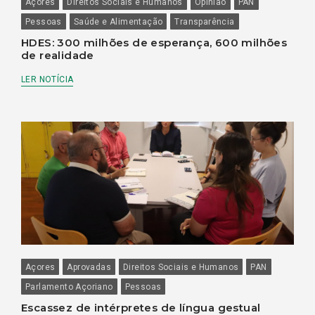
Açores
Direitos Sociais e Humanos
Opinião
PAN
Pessoas
Saúde e Alimentação
Transparência
HDES: 300 milhões de esperança, 600 milhões
de realidade
LER NOTÍCIA
Açores
Aprovadas
Direitos Sociais e Humanos
PAN
Parlamento Açoriano
Pessoas
Escassez de intérpretes de língua gestual