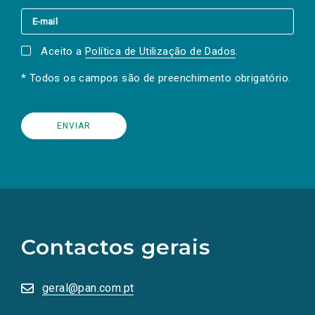
Aceito a
Política de Utilização de Dados
.
* Todos os campos são de preenchimento obrigatório.
(Os
links
para
as
Contactos gerais
redes
sociais
abrem
numa
geral@pan.com.pt
nova
aba.)