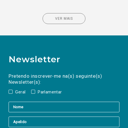
VER MAIS
Newsletter
Preencha os campos abaixo para subscrever
Nome
Apelido
E-
mail
a(s) newsletter(s).
Pretendo inscrever-me na(s) seguinte(s)
Newsletter(s):
Geral
Parlamentar