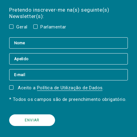
Preencha os campos abaixo para subscrever
Nome
Apelido
E-
mail
a(s) newsletter(s).
Pretendo inscrever-me na(s) seguinte(s)
Newsletter(s):
Geral
Parlamentar
Aceito a
Política de Utilização de Dados
.
* Todos os campos são de preenchimento obrigatório.