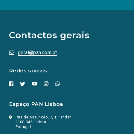
(Os
links
para
as
Contactos gerais
redes
sociais
abrem
numa
geral@pan.com.pt
nova
aba.)
Redes sociais
Espaço PAN Lisboa
Rua da Assunção, 7, 1.º andar
1100-042 Lisboa
Portugal