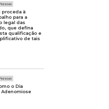
Pessoas
 proceda à
balho para a
 legal das
do, que defina
esta qualificação e
ificativo de tais
Pessoas
como o Dia
e Adenomiose