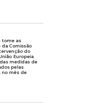
 tome as
to da Comissão
ntervenção do
União Europeia
 das medidas de
ados pelas
s no mês de