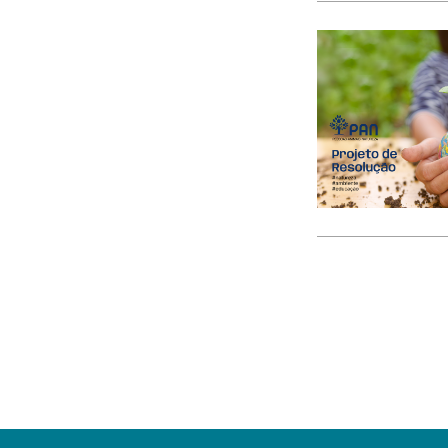
consumo
Contratação Pública
Convocatórias
cooperação
COP28
corrupção
CRAS
crédito
crédito à habitação
crianças
crime
criminalidade
CROA
cruzeiros
cursos profissionais
DCIAP
Debate
Debate Temático
Debates
Declaração de Voto