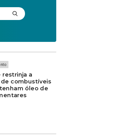
ento
estrinja a
 de combustíveis
ntenham óleo de
imentares