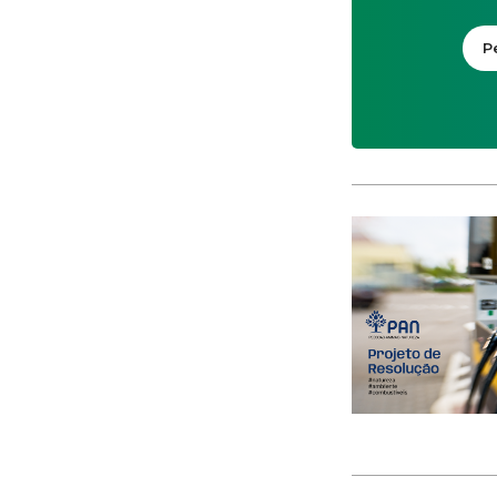
CACI
cães
Calamidade
Campanha
Campanhas
Campo Pequeno
Candidatura
Caniço
captura acidental
Carcavelos
carga turística
Cargos Políticos
carreira
carreiras contributivas
carros elétricos
cartazes
Casa Pia
casas abrigo
Cascais
Causa Animal