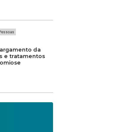
Pessoas
largamento da
s e tratamentos
nomiose