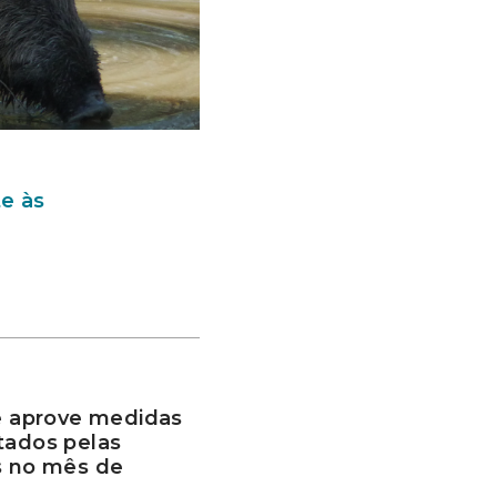
e às
 aprove medidas
tados pelas
s no mês de