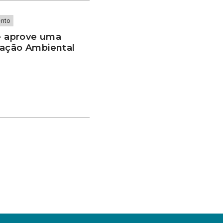
ento
 aprove uma
cação Ambiental