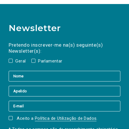
Newsletter
Preencha os campos abaixo para subscrever
Nome
Apelido
E-
mail
a(s) newsletter(s).
Pretendo inscrever-me na(s) seguinte(s)
Newsletter(s):
Geral
Parlamentar
Aceito a
Política de Utilização de Dados
.