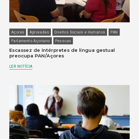
Açores
Aprovadas
Direitos Sociais e Humanos
PAN
Parlamento Açoriano
Pessoas
Escassez de intérpretes de língua gestual
preocupa PAN/Açores
LER NOTÍCIA