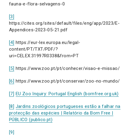
fauna-e-flora-selvagens-0
[3]
https://cites.org/sites/default/files/eng/app/2023/E-
Appendices-2023-05-21.pdf
[4]
https://eur-lex.europa.eu/legal-
content/PT/TXT/PDF/?
uri=CELEX:31997R0338&from=PT
[5]
https://www.zoo.pt/pt/conhecer/visao-e-missao/
[6]
https://www.zoo.pt/pt/conservar/zoo-no-mundo/
[7]
EU Zoo Inquiry: Portugal English (bornfree.org.uk)
[8]
Jardins zoológicos portugueses estão a falhar na
protecção das espécies | Relatório da Born Free |
PÚBLICO (publico.pt)
[9]