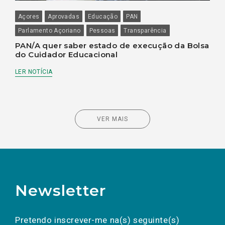
Açores
Aprovadas
Educação
PAN
Parlamento Açoriano
Pessoas
Transparência
PAN/A quer saber estado de execução da Bolsa
do Cuidador Educacional
LER NOTÍCIA
VER MAIS
Newsletter
Preencha os campos abaixo para subscrever
Nome
Apelido
E-
mail
a(s) newsletter(s).
Pretendo inscrever-me na(s) seguinte(s)