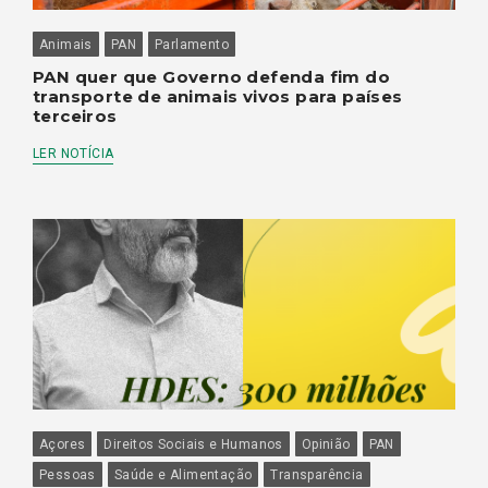
Animais
PAN
Parlamento
PAN quer que Governo defenda fim do
transporte de animais vivos para países
terceiros
LER NOTÍCIA
Açores
Direitos Sociais e Humanos
Opinião
PAN
Pessoas
Saúde e Alimentação
Transparência