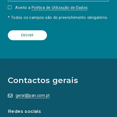
Aceito a
Política de Utilização de Dados
.
* Todos os campos são de preenchimento obrigatório.
(Os
links
para
as
Contactos gerais
redes
sociais
abrem
numa
geral@pan.com.pt
nova
aba.)
Redes sociais