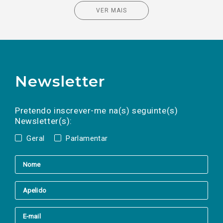
VER MAIS
Newsletter
Preencha os campos abaixo para subscrever
Nome
Apelido
E-
mail
a(s) newsletter(s).
Pretendo inscrever-me na(s) seguinte(s)
Newsletter(s):
Geral
Parlamentar