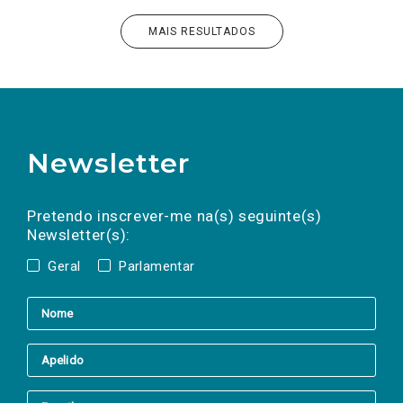
MAIS RESULTADOS
Newsletter
Preencha os campos abaixo para subscrever
Nome
Apelido
E-
mail
a(s) newsletter(s).
Pretendo inscrever-me na(s) seguinte(s)
Newsletter(s):
Geral
Parlamentar