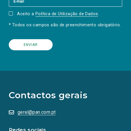
Aceito a
Política de Utilização de Dados
.
* Todos os campos são de preenchimento obrigatório.
(Os
links
para
as
Contactos gerais
redes
sociais
abrem
numa
geral@pan.com.pt
nova
aba.)
Redes sociais