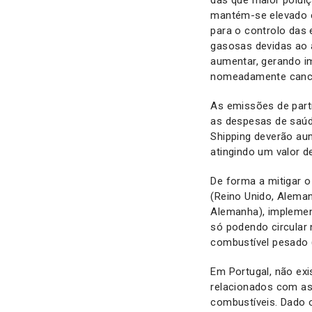
das que maior polui
mantém-se elevado e
para o controlo das
gasosas devidas ao 
aumentar, gerando i
nomeadamente cancro
As emissões de partí
as despesas de saúd
Shipping deverão aum
atingindo um valor d
De forma a mitigar 
(Reino Unido, Alemanh
Alemanha), implemen
só podendo circular
combustível pesado 
Em Portugal, não exi
relacionados com as
combustíveis. Dado o