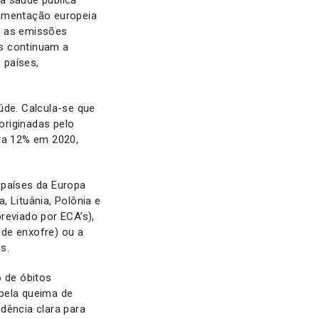
a saúde pública
lamentação europeia
, as emissões
as continuam a
 países,
úde. Calcula-se que
originadas pelo
ara 12% em 2020,
 países da Europa
, Lituânia, Polônia e
eviado por ECA’s),
de enxofre) ou a
s.
o de óbitos
pela queima de
dência clara para