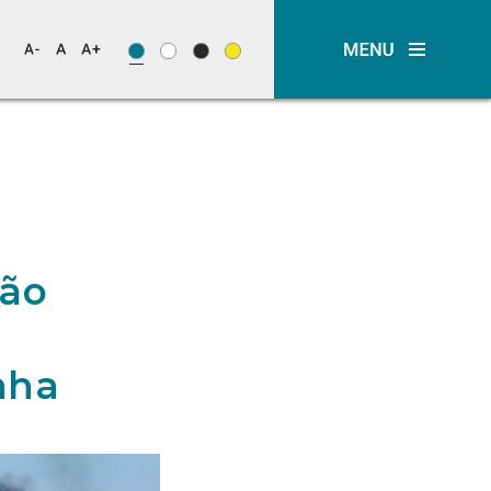
ção
nha