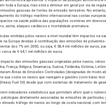
ção atmosférica apresenta. O impacto da poluição atmosférica n
m toda a Europa, mas está a diminuir em geral por via da regu
 emissões gasosas de fontes de emissão terrestres. No entanto
aumento do tráfego marítimo internacional nas costas europei
mpactos na saúde pública das populações costeiras em diversos
, asma, ataques cardíacos e mortalidade prematura.
culas emitidas pelos navios a nível mundial têm impactos na sa
e na Europa devidas à contribuição das emissões de poluentes 
entar dos 7% em 2000, ou seja, € 58,4 mil milhões de euros, p
e cerca de € 64,1 mil milhões de euros.
o impacto das emissões gasosas originadas pelos navios, vários
a, França, Bélgica, Dinamarca, Suécia, Finlândia, Estónia, Letônia
taram Áreas de Emissões Controladas (designadas de modo abr
 na sua costa os navios que navegam a gasóleo (com baixo teor 
(Heavy Fuel Oil) desde que com sistemas de tratamento de gase
stem indicadores estatísticos que permitam aferir qual o númer
 patologias diretamente associadas às emissões de partículas, 
 elevado tráfego de navios ao longo da costa nacional, com ten