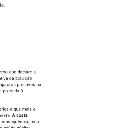
da.
erno que declare a
tiva da poluição
mpactos positivos na
ue proceda à
briga a que mais e
aneta.
A costa
 consequência, uma