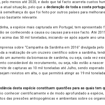
, pelo menos até 2020, e dado que tal facto acarreta custos h
 a atual situação, pelo que a
declaração de toda a costa portu
, à semelhança do que foi feito por outros países para melhorare
sso bastante relevante.
rdinha, a espécie mais capturada em Portugal, tem apresentado 
não se conhecendo a causa ou causas para esse facto. Até 2011
e acima das 50 mil toneladas, iniciando-se após aquele ano um
mprensa sobre “Campanha da Sardinha em 2016” divulgada pelo 
ada a realização de um cruzeiro científico sobre a sardinha, ten
o um aumento da biomassa de sardinha, ou seja, cada vez ex
to considerável do recrutamento, ou seja, não estão a nascer 
mite de capturas as 10 mil toneladas até Julho, sendo esperado
sejam revistos em alta, o que permitirá atingir as 19 mil tonelada
ndância desta espécie constituem questões para as quais tem q
io conhecer cientificamente e de modo aprofundado a espécie,
tos das pressões antropogénicas e ambientais sobre os organ