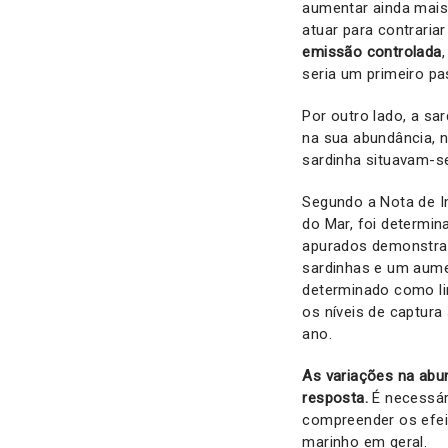
aumentar ainda mais
atuar para contrariar
emissão controlada
seria um primeiro pa
Por outro lado, a sa
na sua abundância, 
sardinha situavam-s
Segundo a Nota de I
do Mar, foi determin
apurados demonstrad
sardinhas e um aumen
determinado como li
os níveis de captura 
ano.
As variações na abu
resposta.
É necessár
compreender os efei
marinho em geral.