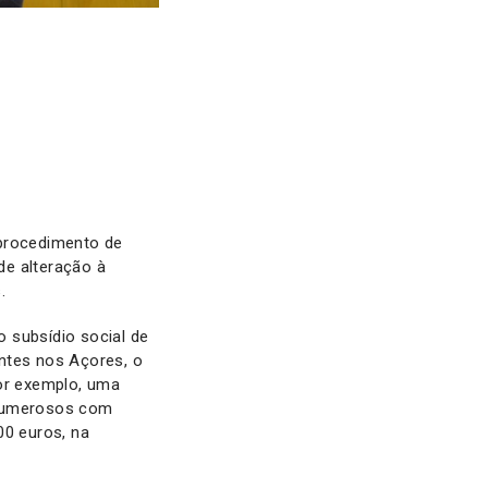
 procedimento de
de alteração à
s.
o subsídio social de
ntes nos Açores, o
por exemplo, uma
 numerosos com
00 euros, na