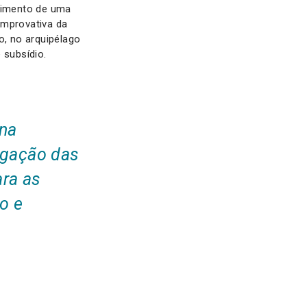
lvimento de uma
omprovativa da
o, no arquipélago
e subsídio.
 na
tigação das
ara as
o e