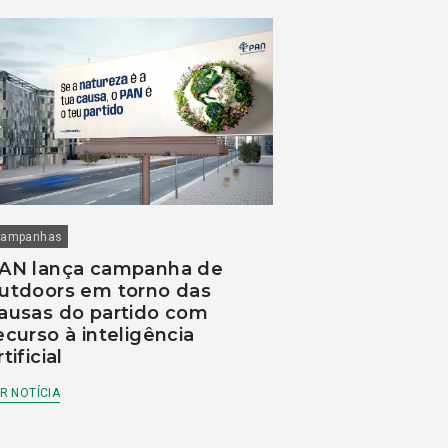
ampanhas
AN lança campanha de
utdoors em torno das
ausas do partido com
ecurso à inteligência
rtificial
R NOTÍCIA