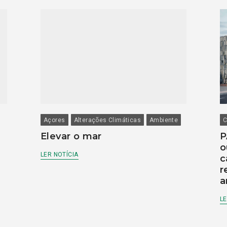
Açores
Alterações Climáticas
Ambiente
C
Elevar o mar
P
o
LER NOTÍCIA
c
r
a
LE