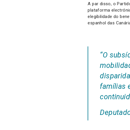
A par disso, o Parti
plataforma electrón
elegibilidade do ben
espanhol das Canária
“O subsí
mobilidad
disparid
famílias
continuid
Deputado