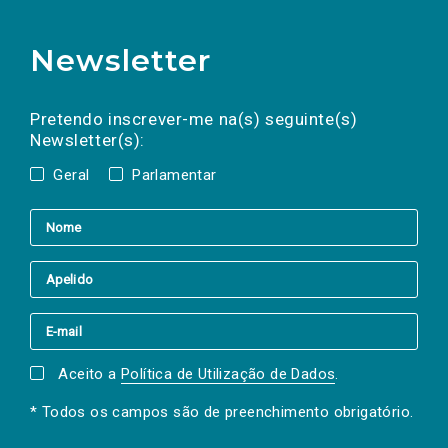
Newsletter
Preencha os campos abaixo para subscrever
Nome
Apelido
E-
mail
a(s) newsletter(s).
Pretendo inscrever-me na(s) seguinte(s)
Newsletter(s):
Geral
Parlamentar
Aceito a
Política de Utilização de Dados
.
* Todos os campos são de preenchimento obrigatório.