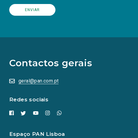
(Os
links
para
as
Contactos gerais
redes
sociais
abrem
numa
geral@pan.com.pt
nova
aba.)
Redes sociais
Espaço PAN Lisboa