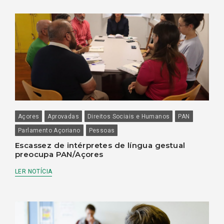
Açores
Aprovadas
Direitos Sociais e Humanos
PAN
Parlamento Açoriano
Pessoas
Escassez de intérpretes de língua gestual
preocupa PAN/Açores
LER NOTÍCIA