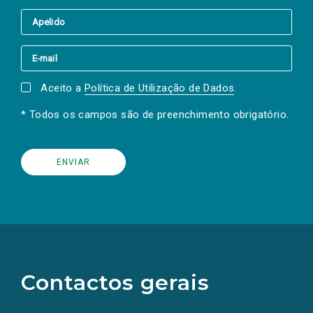
Aceito a
Política de Utilização de Dados
.
* Todos os campos são de preenchimento obrigatório.
(Os
links
para
as
Contactos gerais
redes
sociais
abrem