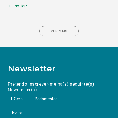
LER NOTÍCIA
VER MAIS
Newsletter
Preencha os campos abaixo para subscrever
Nome
Apelido
E-
mail
a(s) newsletter(s).
Pretendo inscrever-me na(s) seguinte(s)
Newsletter(s):
Geral
Parlamentar