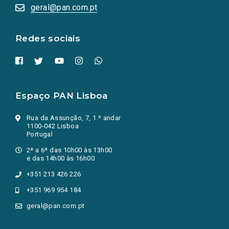
numa
geral@pan.com.pt
nova
aba.)
Redes sociais
Espaço PAN Lisboa
Rua da Assunção, 7, 1.º andar
1100-042 Lisboa
Portugal
2ª a 6ª das 10h00 às 13h00
e das 14h00 às 16h00
+351 213 426 226
+351 969 954 184
geral@pan.com.pt