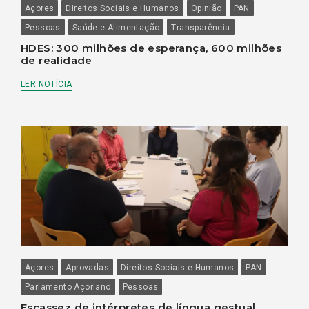
Açores
Direitos Sociais e Humanos
Opinião
PAN
Pessoas
Saúde e Alimentação
Transparência
HDES: 300 milhões de esperança, 600 milhões
de realidade
LER NOTÍCIA
Açores
Aprovadas
Direitos Sociais e Humanos
PAN
Parlamento Açoriano
Pessoas
Escassez de intérpretes de língua gestual