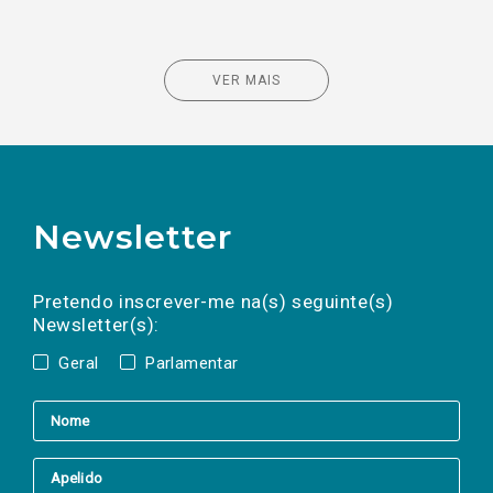
VER MAIS
Newsletter
Preencha os campos abaixo para subscrever
Nome
Apelido
E-
mail
a(s) newsletter(s).
Pretendo inscrever-me na(s) seguinte(s)
Newsletter(s):
Geral
Parlamentar