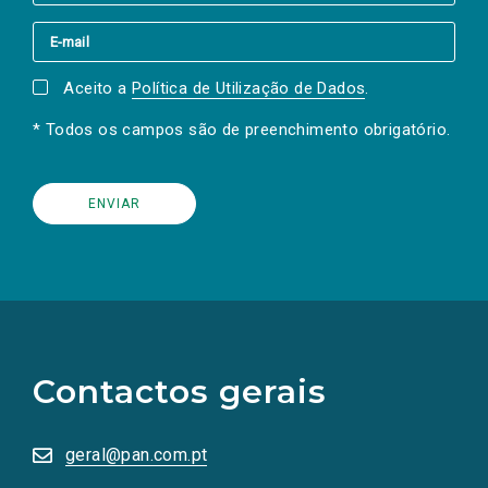
Aceito a
Política de Utilização de Dados
.
* Todos os campos são de preenchimento obrigatório.
(Os
links
para
as
Contactos gerais
redes
sociais
abrem
numa
geral@pan.com.pt
nova
aba.)