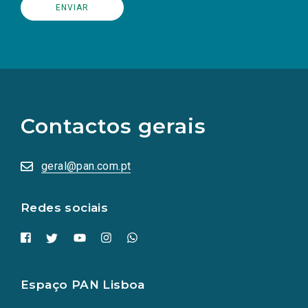
(Os
links
para
as
Contactos gerais
redes
sociais
abrem
numa
geral@pan.com.pt
nova
aba.)
Redes sociais
Espaço PAN Lisboa