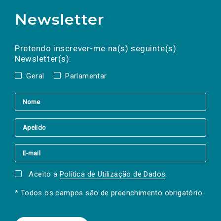
Newsletter
Preencha os campos abaixo para subscrever
Nome
Apelido
E-
mail
a(s) newsletter(s).
Pretendo inscrever-me na(s) seguinte(s)
Newsletter(s):
Geral
Parlamentar
Aceito a
Política de Utilização de Dados
.
* Todos os campos são de preenchimento obrigatório.