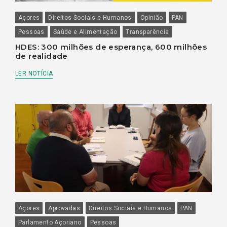
Açores
Direitos Sociais e Humanos
Opinião
PAN
Pessoas
Saúde e Alimentação
Transparência
HDES: 300 milhões de esperança, 600 milhões
de realidade
LER NOTÍCIA
Açores
Aprovadas
Direitos Sociais e Humanos
PAN
Parlamento Açoriano
Pessoas