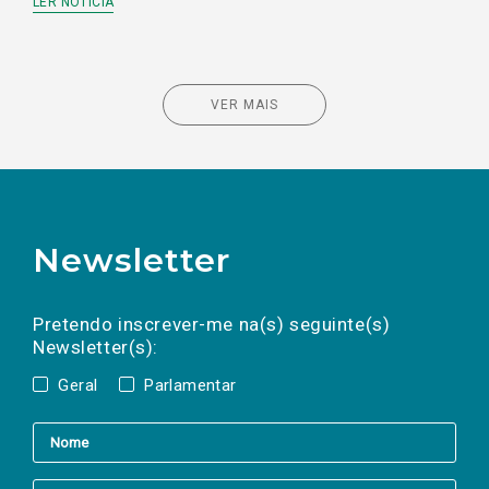
LER NOTÍCIA
VER MAIS
Newsletter
Preencha os campos abaixo para subscrever
Nome
Apelido
E-
mail
a(s) newsletter(s).
Pretendo inscrever-me na(s) seguinte(s)
Newsletter(s):
Geral
Parlamentar