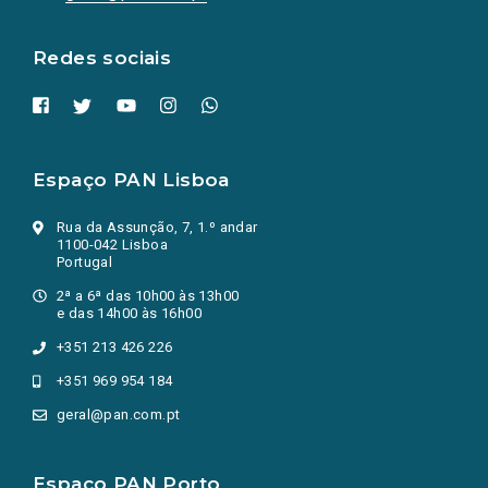
nova
aba.)
Redes sociais
Espaço PAN Lisboa
Rua da Assunção, 7, 1.º andar
1100-042 Lisboa
Portugal
2ª a 6ª das 10h00 às 13h00
e das 14h00 às 16h00
+351 213 426 226
+351 969 954 184
geral@pan.com.pt
Espaço PAN Porto