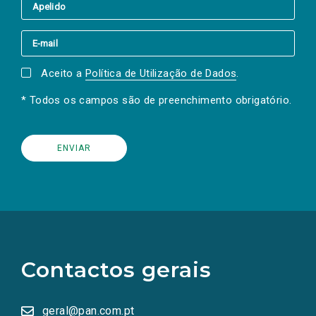
Aceito a
Política de Utilização de Dados
.
* Todos os campos são de preenchimento obrigatório.
(Os
links
para
as
Contactos gerais
redes
sociais
abrem
numa
geral@pan.com.pt