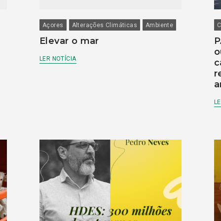
Açores
Alterações Climáticas
Ambiente
C
Elevar o mar
P
o
LER NOTÍCIA
c
r
a
LE