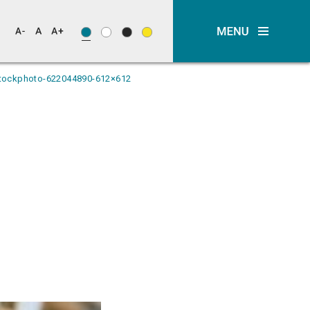
stockphoto-622044890-612×612