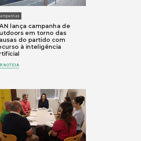
ampanhas
AN lança campanha de
utdoors em torno das
ausas do partido com
ecurso à inteligência
rtificial
R NOTÍCIA