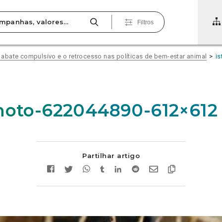
Filtros
bate compulsivo e o retrocesso nas políticas de bem-estar animal
i
hoto-622044890-612×612
Partilhar artigo